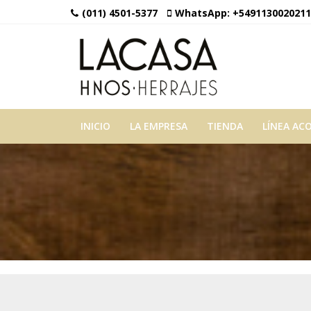
(011) 4501-5377
WhatsApp:
+5491130020211
INICIO
LA EMPRESA
TIENDA
LÍNEA AC