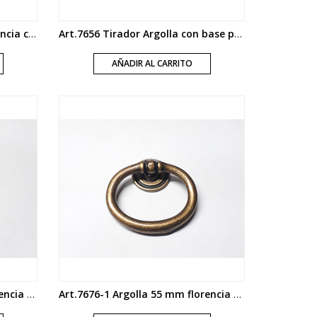
Art.7672 Argolla volcable florencia con roseta
Art.7656 Tirador Argolla con base platil satinado
AÑADIR AL CARRITO
Art.7676-2 Argolla 45 mm florencia volcable con roseta
Art.7676-1 Argolla 55 mm florencia volcable con roseta