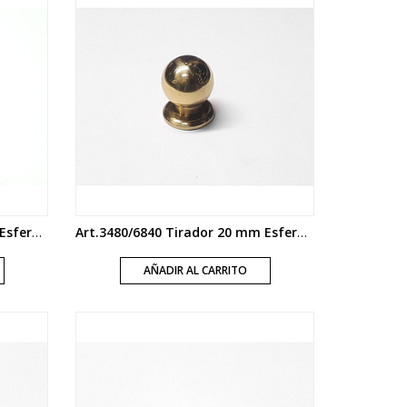
Art.3480/6841 Tirador 25 mm Esfera con base acabados varios bronce
Art.3480/6840 Tirador 20 mm Esfera con base acabados varios bronce
AÑADIR AL CARRITO