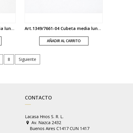
Art.1349/7661-02 Cubeta media luna bronce viejo
Art.1349/7661-04 Cubeta media luna niquel mate
AÑADIR AL CARRITO
8
Siguiente
CONTACTO
Lacasa Hnos S. R. L.
Av. Nazca 2432
Buenos Aires C1417 CUN 1417