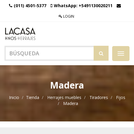
(011) 4501-5377
WhatsApp:
+5491130020211
LOGIN
Menú
de
Naveg
Madera
Inicio
Tienda
Herrajes muebles
Tiradores
Fijos
Madera