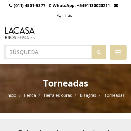
(011) 4501-5377
WhatsApp:
+5491130020211
LOGIN
Menú
de
Naveg
Torneadas
Inicio
Tienda
Herrajes obras
Bisagras
Torneadas