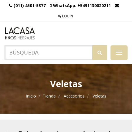
(011) 4501-5377
WhatsApp:
+5491130020211
LOGIN
Menú
de
Naveg
Veletas
Inicio
Tienda
Accesorios
Veletas