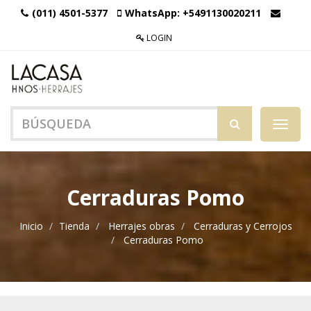
(011) 4501-5377
WhatsApp:
+5491130020211
LOGIN
Menú
de
Naveg
Cerraduras Pomo
Inicio
Tienda
Herrajes obras
Cerraduras y Cerrojos
Cerraduras Pomo