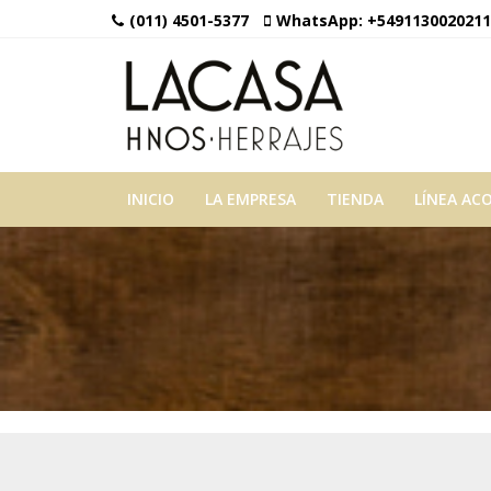
(011) 4501-5377
WhatsApp:
+5491130020211
INICIO
LA EMPRESA
TIENDA
LÍNEA AC