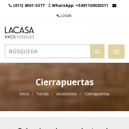
(011) 4501-5377
WhatsApp:
+5491130020211
LOGIN
Menú
de
Naveg
Cierrapuertas
Inicio
Tienda
Accesorios
Cierrapuertas