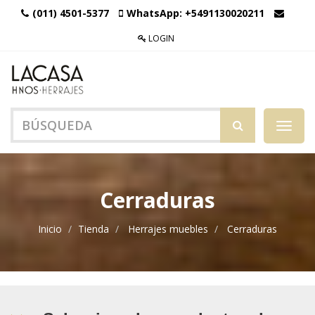
(011) 4501-5377
WhatsApp:
+5491130020211
LOGIN
Menú
de
Naveg
Cerraduras
Inicio
Tienda
Herrajes muebles
Cerraduras