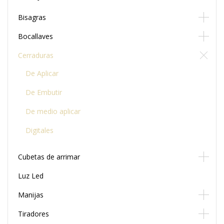
Bisagras
Bocallaves
Cerraduras
De Aplicar
De Embutir
De medio aplicar
Digitales
Cubetas de arrimar
Luz Led
Manijas
Tiradores