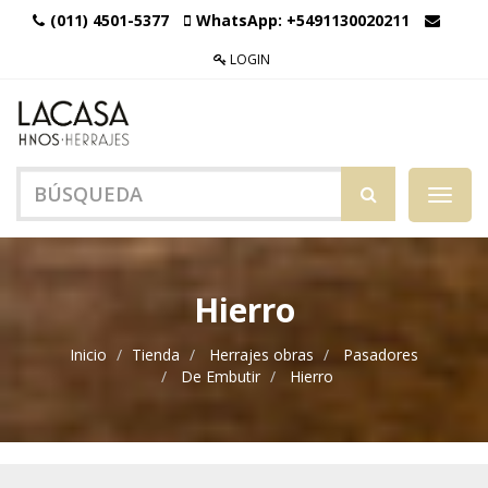
(011) 4501-5377
WhatsApp:
+5491130020211
LOGIN
Menú
de
Naveg
Hierro
Inicio
Tienda
Herrajes obras
Pasadores
De Embutir
Hierro