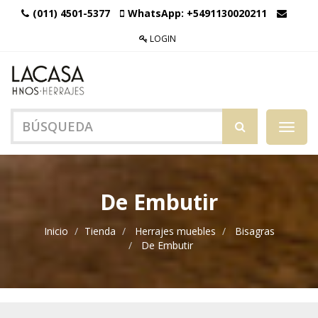
(011) 4501-5377
WhatsApp:
+5491130020211
LOGIN
Menú
de
Naveg
De Embutir
Inicio
Tienda
Herrajes muebles
Bisagras
De Embutir