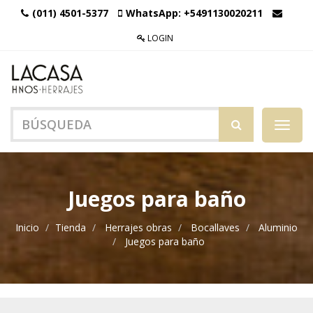
(011) 4501-5377
WhatsApp:
+5491130020211
LOGIN
Menú
de
Naveg
Juegos para baño
Inicio
Tienda
Herrajes obras
Bocallaves
Aluminio
Juegos para baño