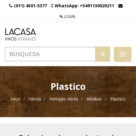
(011) 4501-5377
WhatsApp:
+5491130020211
LOGIN
Menú
de
Naveg
Plastico
Inicio
Tienda
Herrajes obras
Aldabas
Plastico