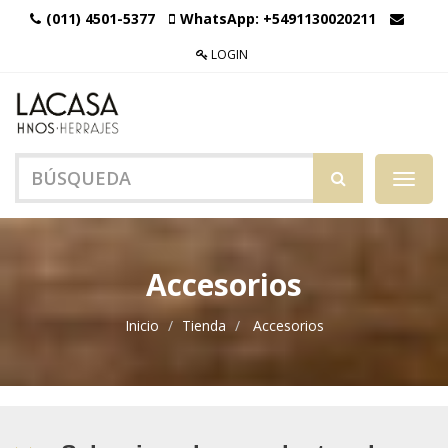
(011) 4501-5377
WhatsApp:
+5491130020211
LOGIN
Menú
de
Naveg
Accesorios
Inicio
Tienda
Accesorios