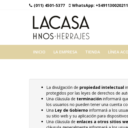
(011) 4501-5377
WhatsApp:
+5491130020211
INICIO
LA EMPRESA
TIENDA
LÍNEA AC
La divulgación de
propiedad intelectual
in
protegidos por las leyes de derechos de aut
Una cláusula de
terminación
informará que 
los usuarios no pueden tener una cuenta co
Una
Ley de Gobierno
informará a los usuar
su sitio web y su aplicación para dispositivo
Una cláusula de
enlaces a otros sitios w
cláusula generalmente informará a los usuar