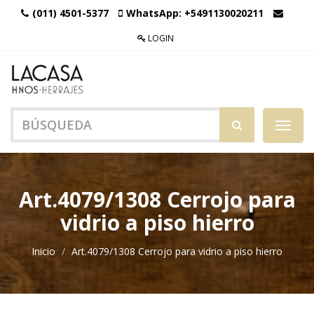
(011) 4501-5377
WhatsApp:
+5491130020211
LOGIN
Menú
de
Naveg
Art.4079/1308 Cerrojo para
vidrio a piso hierro
Inicio
Art.4079/1308 Cerrojo para vidrio a piso hierro