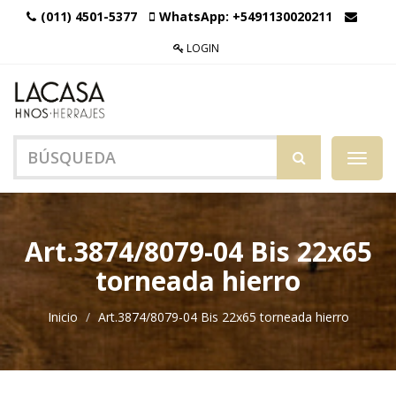
(011) 4501-5377
WhatsApp:
+5491130020211
LOGIN
Menú
de
Naveg
Art.3874/8079-04 Bis 22x65
torneada hierro
Inicio
Art.3874/8079-04 Bis 22x65 torneada hierro