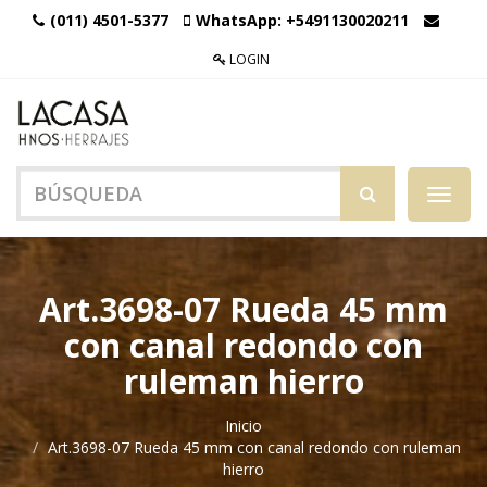
(011) 4501-5377
WhatsApp:
+5491130020211
LOGIN
Menú
de
Naveg
Art.3698-07 Rueda 45 mm
con canal redondo con
ruleman hierro
Inicio
Art.3698-07 Rueda 45 mm con canal redondo con ruleman
hierro