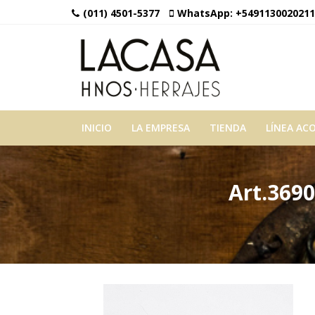
(011) 4501-5377
WhatsApp:
+5491130020211
INICIO
LA EMPRESA
TIENDA
LÍNEA AC
Art.3690