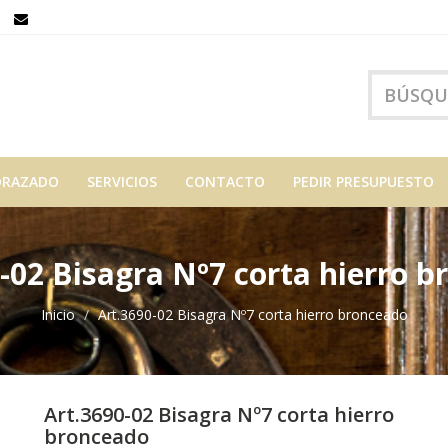
ORAZADO
SERVICIOS
CONTACTO
PEDIR PRESUPUESTO
-02 Bisagra Nº7 corta hierro 
Inicio
Art.3690-02 Bisagra Nº7 corta hierro bronceado
Art.3690-02 Bisagra Nº7 corta hierro
bronceado