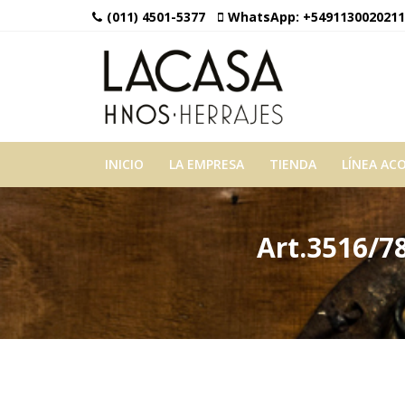
(011) 4501-5377
WhatsApp:
+5491130020211
INICIO
LA EMPRESA
TIENDA
LÍNEA AC
Art.3516/7