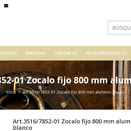
ORAZADO
SERVICIOS
CONTACTO
PEDIR PRESUPUESTO
852-01 Zocalo fijo 800 mm alum
Inicio
Art.3516/7852-01 Zocalo fijo 800 mm aluminio blanco
Art.3516/7852-01 Zocalo fijo 800 mm alum
blanco