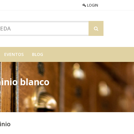
LOGIN
EVENTOS
BLOG
inio blanco
inio