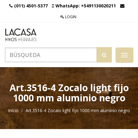
(011) 4501-5377
WhatsApp:
+5491130020211
LOGIN
Menú
de
Naveg
Art.3516-4 Zocalo light fijo
1000 mm aluminio negro
Inicio
Art.3516-4 Zocalo light fijo 1000 mm aluminio negro