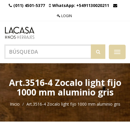
(011) 4501-5377
WhatsApp:
+5491130020211
LOGIN
Menú
de
Naveg
Art.3516-4 Zocalo light fijo
1000 mm aluminio gris
Inicio
Art.3516-4 Zocalo light fijo 1000 mm aluminio gris