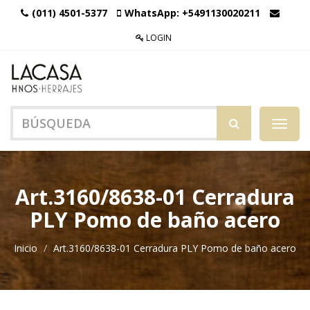
(011) 4501-5377
WhatsApp:
+5491130020211
LOGIN
Menú
de
Naveg
Art.3160/8638-01 Cerradura
PLY Pomo de baño acero
Inicio
Art.3160/8638-01 Cerradura PLY Pomo de baño acero