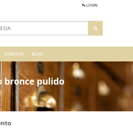
LOGIN
EVENTOS
BLOG
o bronce pulido
o
ento