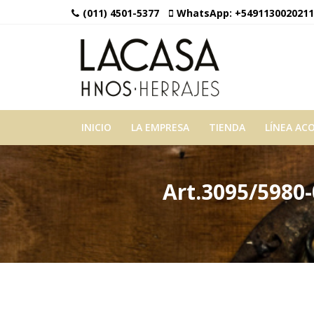
(011) 4501-5377
WhatsApp:
+5491130020211
INICIO
LA EMPRESA
TIENDA
LÍNEA AC
Art.3095/5980-