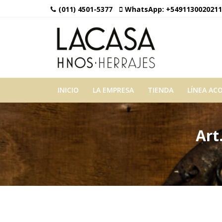
(011) 4501-5377
WhatsApp:
+5491130020211
INICIO
LA EMPRESA
TIENDA
LÍNEA AC
Art