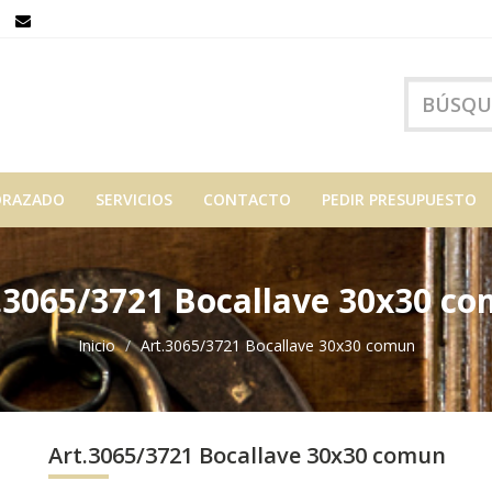
ORAZADO
SERVICIOS
CONTACTO
PEDIR PRESUPUESTO
.3065/3721 Bocallave 30x30 c
Inicio
Art.3065/3721 Bocallave 30x30 comun
Art.3065/3721 Bocallave 30x30 comun