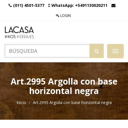
(011) 4501-5377
WhatsApp:
+5491130020211
LOGIN
Menú
de
Naveg
Art.2995 Argolla con base
horizontal negra
Inicio
Art.2995 Argolla con base horizontal negra