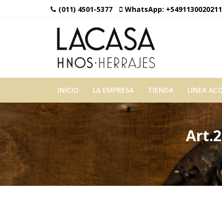
(011) 4501-5377
WhatsApp:
+5491130020211
INICIO
LA EMPRESA
TIENDA
LÍNEA AC
Art.