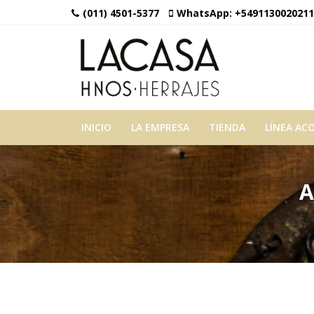
(011) 4501-5377
WhatsApp:
+5491130020211
INICIO
LA EMPRESA
TIENDA
LÍNEA AC
A