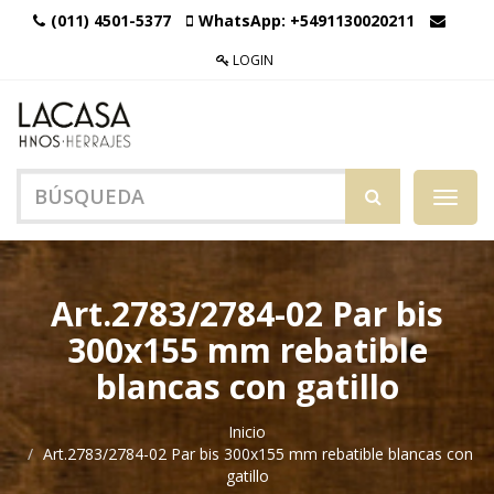
(011) 4501-5377
WhatsApp:
+5491130020211
LOGIN
Menú
de
Naveg
Art.2783/2784-02 Par bis
300x155 mm rebatible
blancas con gatillo
Inicio
Art.2783/2784-02 Par bis 300x155 mm rebatible blancas con
gatillo