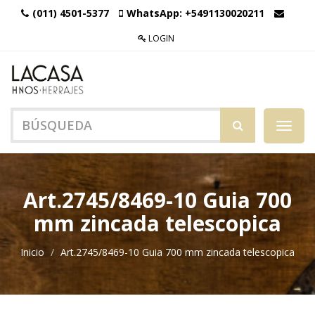
(011) 4501-5377
WhatsApp:
+5491130020211
LOGIN
Menú
de
Naveg
Art.2745/8469-10 Guia 700
mm zincada telescopica
Inicio
Art.2745/8469-10 Guia 700 mm zincada telescopica