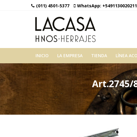
(011) 4501-5377
WhatsApp:
+5491130020211
INICIO
LA EMPRESA
TIENDA
LÍNEA AC
Art.2745/