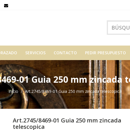
ORAZADO
SERVICIOS
CONTACTO
PEDIR PRESUPUESTO
8469-01 Guia 250 mm zincada t
Inicio
Art.2745/8469-01 Guia 250 mm zincada telescopica
Art.2745/8469-01 Guia 250 mm zincada
telescopica