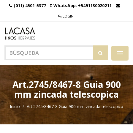
(011) 4501-5377
WhatsApp:
+5491130020211
LOGIN
Menú
de
Naveg
Art.2745/8467-8 Guia 900
mm zincada telescopica
Inicio
Art.2745/8467-8 Guia 900 mm zincada telescopica