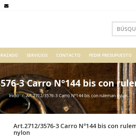
ORAZADO
SERVICIOS
CONTACTO
PEDIR PRESUPUESTO
3576-3 Carro Nº144 bis con rul
Inicio
Art.2712/3576-3 Carro Nº144 bis con ruleman nylon
Art.2712/3576-3 Carro Nº144 bis con rule
nylon