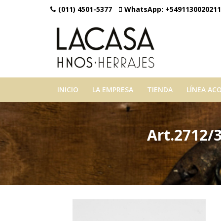
(011) 4501-5377
WhatsApp:
+5491130020211
INICIO
LA EMPRESA
TIENDA
LÍNEA AC
Art.2712/