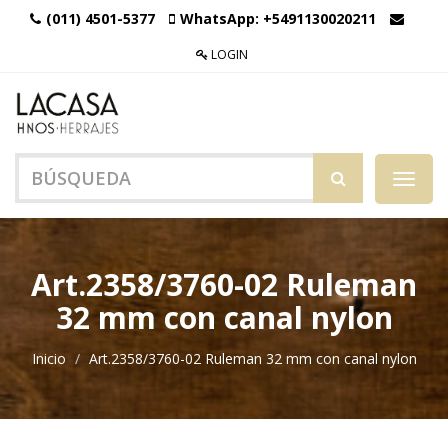
(011) 4501-5377
WhatsApp:
+5491130020211
LOGIN
Menú
de
Naveg
Art.2358/3760-02 Ruleman
32 mm con canal nylon
Inicio
Art.2358/3760-02 Ruleman 32 mm con canal nylon