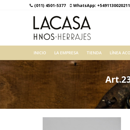
(011) 4501-5377
WhatsApp:
+5491130020211
INICIO
LA EMPRESA
TIENDA
LÍNEA AC
Art.2