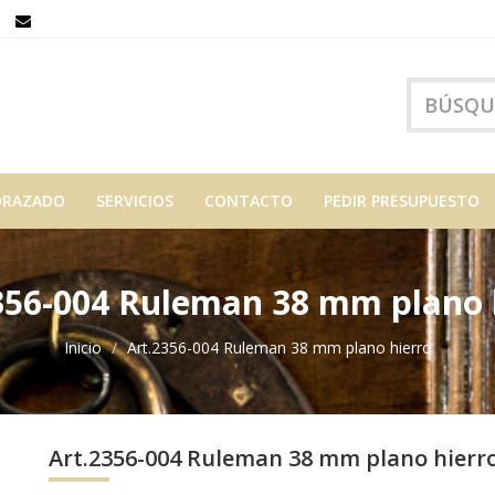
ORAZADO
SERVICIOS
CONTACTO
PEDIR PRESUPUESTO
356-004 Ruleman 38 mm plano 
Inicio
Art.2356-004 Ruleman 38 mm plano hierro
Art.2356-004 Ruleman 38 mm plano hierr