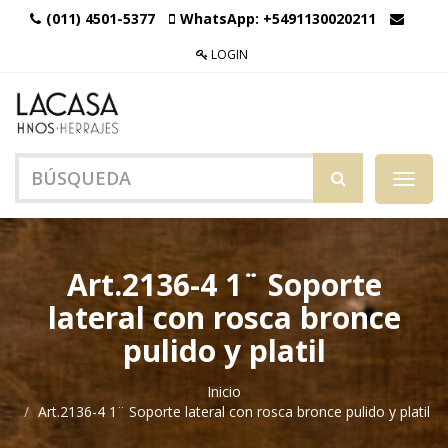
(011) 4501-5377
WhatsApp:
+5491130020211
LOGIN
Menú
de
Naveg
Art.2136-4 1¨ Soporte
lateral con rosca bronce
pulido y platil
Inicio
Art.2136-4 1¨ Soporte lateral con rosca bronce pulido y platil