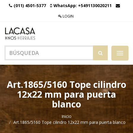
(011) 4501-5377
WhatsApp:
+5491130020211
LOGIN
Menú
de
Naveg
Art.1865/5160 Tope cilindro
12x22 mm para puerta
blanco
Inicio
Art.1865/5160 Tope cilindro 12x22 mm para puerta blanco