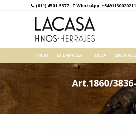
(011) 4501-5377
WhatsApp:
+5491130020211
INICIO
LA EMPRESA
TIENDA
LÍNEA AC
Art.1860/3836-