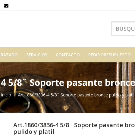
ORAZADO
SERVICIOS
CONTACTO
PEDIR PRESUPUESTO
4 5/8¨ Soporte pasante bronce 
Inicio
Art.1860/3836-4 5/8¨ Soporte pasante bronce pulido y platil
Art.1860/3836-4 5/8¨ Soporte pasante br
pulido y platil