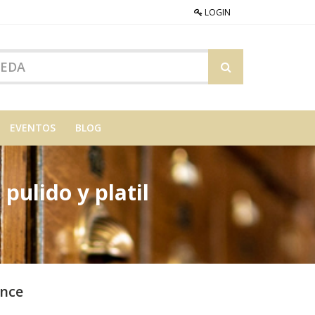
LOGIN
EVENTOS
BLOG
pulido y platil
once