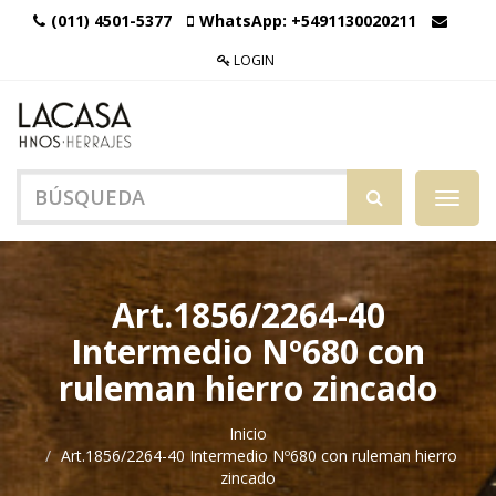
(011) 4501-5377
WhatsApp:
+5491130020211
LOGIN
Menú
de
Naveg
Art.1856/2264-40
Intermedio Nº680 con
ruleman hierro zincado
Inicio
Art.1856/2264-40 Intermedio Nº680 con ruleman hierro
zincado