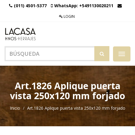
(011) 4501-5377
WhatsApp:
+5491130020211
LOGIN
Menú
de
Naveg
Art.1826 Aplique puerta
vista 250x120 mm forjado
Inicio
Art.1826 Aplique puerta vista 250x120 mm forjado