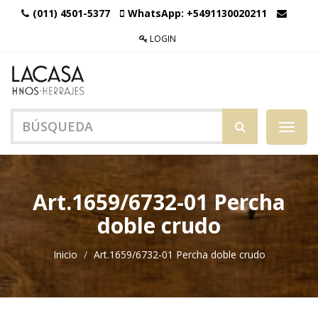
(011) 4501-5377
WhatsApp:
+5491130020211
LOGIN
Menú
de
Naveg
Art.1659/6732-01 Percha
doble crudo
Inicio
Art.1659/6732-01 Percha doble crudo