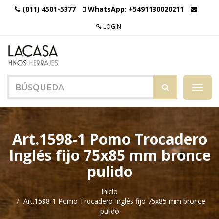
(011) 4501-5377
WhatsApp:
+5491130020211
LOGIN
Menú
de
Naveg
Art.1598-1 Pomo Trocadero
Inglés fijo 75x85 mm bronce
pulido
Inicio
Art.1598-1 Pomo Trocadero Inglés fijo 75x85 mm bronce
pulido