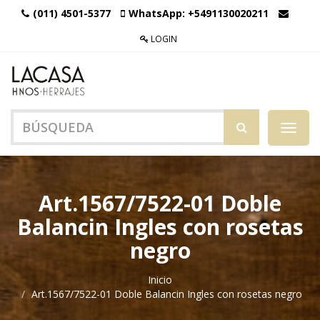
(011) 4501-5377
WhatsApp:
+5491130020211
LOGIN
Menú
de
Naveg
Art.1567/7522-01 Doble
Balancin Ingles con rosetas
negro
Inicio
Art.1567/7522-01 Doble Balancin Ingles con rosetas negro