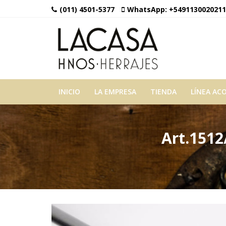
(011) 4501-5377
WhatsApp:
+5491130020211
INICIO
LA EMPRESA
TIENDA
LÍNEA AC
Art.1512