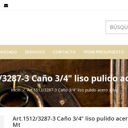
ORAZADO
SERVICIOS
CONTACTO
PEDIR PRESUPUESTO
/3287-3 Caño 3/4" liso pulido a
Inicio
Art.1512/3287-3 Caño 3/4" liso pulido acero x Mt
Art.1512/3287-3 Caño 3/4" liso pulido acer
Mt