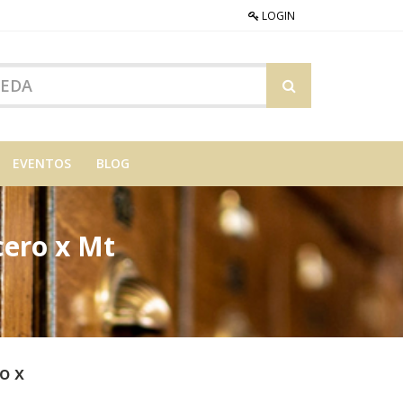
LOGIN
EVENTOS
BLOG
cero x Mt
o x