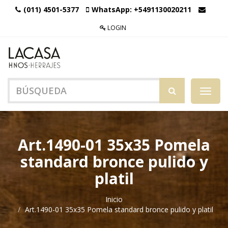
(011) 4501-5377
WhatsApp:
+5491130020211
LOGIN
Menú
de
Naveg
Art.1490-01 35x35 Pomela
standard bronce pulido y
platil
Inicio
Art.1490-01 35x35 Pomela standard bronce pulido y platil