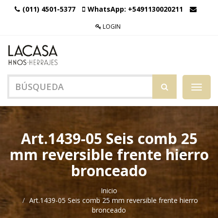
(011) 4501-5377
WhatsApp:
+5491130020211
LOGIN
Menú
de
Naveg
Art.1439-05 Seis comb 25
mm reversible frente hierro
bronceado
Inicio
Art.1439-05 Seis comb 25 mm reversible frente hierro
bronceado