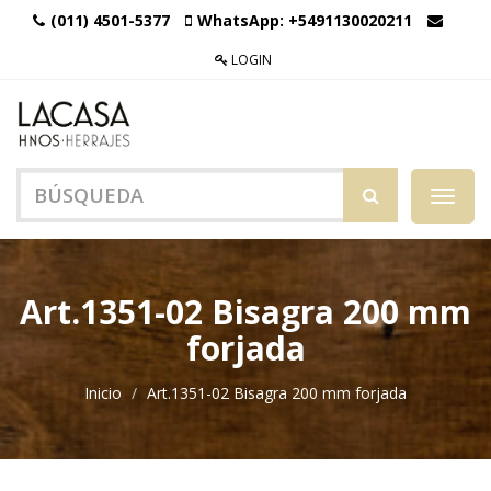
(011) 4501-5377
WhatsApp:
+5491130020211
LOGIN
Menú
de
Naveg
Art.1351-02 Bisagra 200 mm
forjada
Inicio
Art.1351-02 Bisagra 200 mm forjada