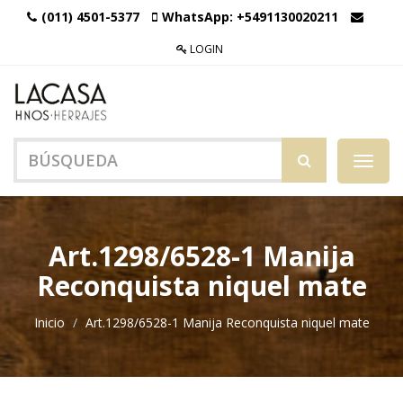
(011) 4501-5377
WhatsApp:
+5491130020211
LOGIN
Menú
de
Naveg
Art.1298/6528-1 Manija
Reconquista niquel mate
Inicio
Art.1298/6528-1 Manija Reconquista niquel mate