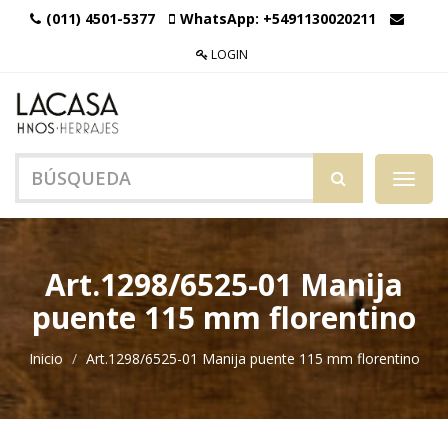
(011) 4501-5377
WhatsApp:
+5491130020211
LOGIN
Menú
de
Naveg
Art.1298/6525-01 Manija
puente 115 mm florentino
Inicio
Art.1298/6525-01 Manija puente 115 mm florentino