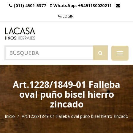
(011) 4501-5377
WhatsApp:
+5491130020211
LOGIN
Menú
de
Naveg
Art.1228/1849-01 Falleba
oval puño bisel hierro
zincado
Inicio
Art.1228/1849-01 Falleba oval puño bisel hierro zincado