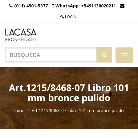
(011) 4501-5377
WhatsApp:
+5491130020211
LOGIN
Menú
de
Naveg
Art.1215/8468-07 Libro 101
mm bronce pulido
Inicio
Art.1215/8468-07 Libro 101 mm bronce pulido